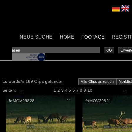
NEUE SUCHE
HOME
FOOTAGE
REGIST
GO
Erweit
Es wurde/n 189 Clips gefunden
Alle Clips anzeigen
Merklis
Seiten:
«
1
2
3
4
5
6
7
8
9
10
»
foMOV29828
foMOV29821