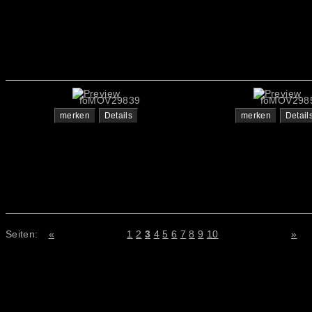
foMOV29839
foMOV298
merken
Details
merken
Detail
Seiten:
«
1
2
3
4
5
6
7
8
9
10
»