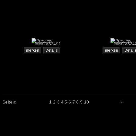
foMOV32491
foMOV324
merken
Details
merken
Detail
Seiten:
1
2
3
4
5
6
7
8
9
10
»