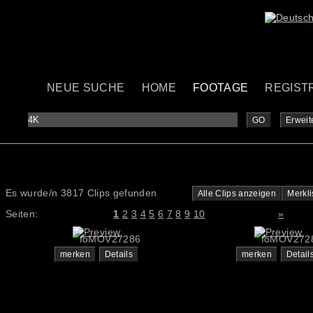
NEUE SUCHE
HOME
FOOTAGE
REGIST
GO
Erweit
Es wurde/n 3817 Clips gefunden
Alle Clips anzeigen
Merkli
Seiten:
1
2
3
4
5
6
7
8
9
10
»
foMOV27286
foMOV272
merken
Details
merken
Detail