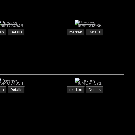
foMOV4949
foMOV4966
en
Details
merken
Details
foMOV4954
foMOV4971
en
Details
merken
Details