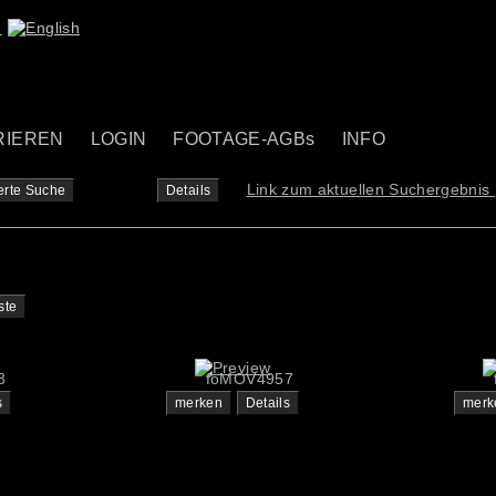
RIEREN
LOGIN
FOOTAGE-AGBs
INFO
Link zum aktuellen Suchergebnis
erte Suche
Details
ste
3
foMOV4957
s
merken
Details
merk