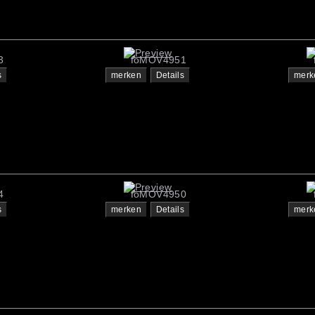
3
foMOV4951
s
merken
Details
merk
4
foMOV4950
s
merken
Details
merk