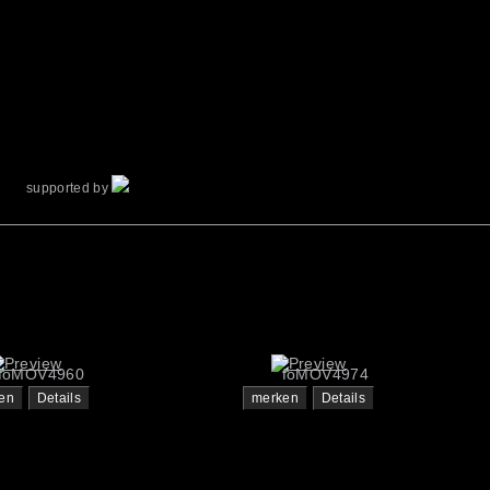
supported by
foMOV4960
foMOV4974
en
Details
merken
Details