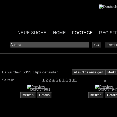
NEUE SUCHE
HOME
FOOTAGE
REGIST
GO
Erweit
Es wurde/n 5899 Clips gefunden
Alle Clips anzeigen
Merkli
Seiten:
1
2
3
4
5
6
7
8
9
10
»
foMOV4961
foMOV494
merken
Details
merken
Detail