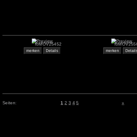
foMOV25452
foMOV255
merken
Details
merken
Detail
Seiten:
1
2
3
4
5
»