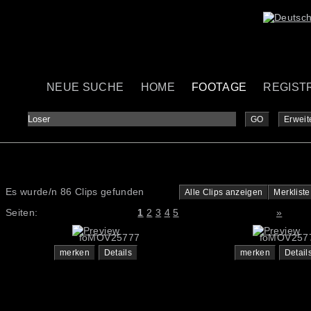
NEUE SUCHE
HOME
FOOTAGE
REGIST
GO
Erweit
Es wurde/n 86 Clips gefunden
Alle Clips anzeigen
Merkliste
Seiten:
1
2
3
4
5
»
foMOV25777
foMOV257
merken
Details
merken
Detail