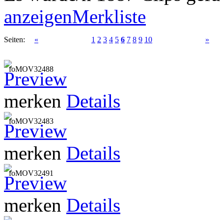
anzeigen
Merkliste
Seiten:
«
1
2
3
4
5
6
7
8
9
10
»
foMOV32488
merken
Details
foMOV32483
merken
Details
foMOV32491
merken
Details