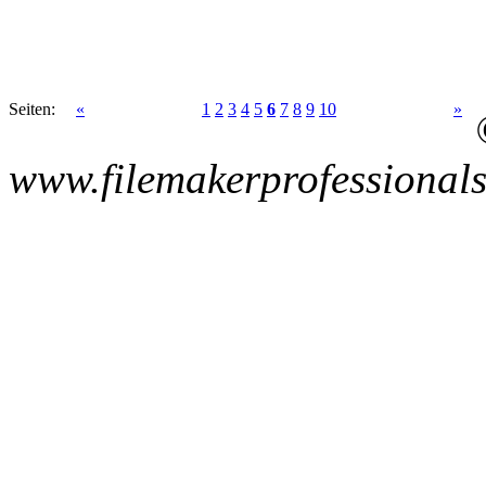
Seiten:
«
1
2
3
4
5
6
7
8
9
10
»
www.filemakerprofessionals