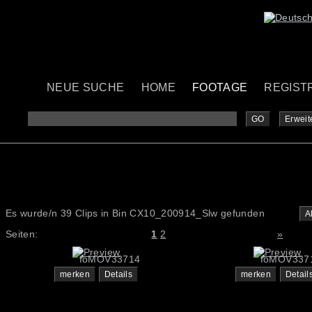
NEUE SUCHE
HOME
FOOTAGE
REGIST
Zeige alle Dateien des Ordners "CX10_200914_Slw"
GO
Erweit
Es wurde/n 39 Clips in Bin CX10_200914_Slw gefunden
A
Seiten:
1
2
»
foMOV33714
foMOV337
merken
Details
merken
Detail