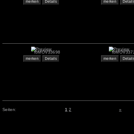
merken
Details
merken
Detail
foMOV33698
foMOV337
merken
Details
merken
Detail
Seiten:
1
2
»