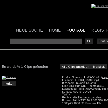
NEUE SUCHE
HOME
FOOTAGE
REGIST
GO
Erweit
Es wurde/n 1 Clips gefunden
Alle Clips anzeigen
Merkliste
FoMov-Nummer: foMOV21768
(expo
Filename: AESKU_65308.mp4
Bin:
Aesku
(export bin csv)
merken
Link:
Link zum Clip (Rechtsclick...)
Lizenzgeber:
http://www.avcstudios
Kontakt:
AVC STUDIOS
Tarif: 4
Rechte:
alle Rechte vorhanden
Format: PAL NTSC 16:9 1080i50 10
1080p25 1080p30 Foto aus Film