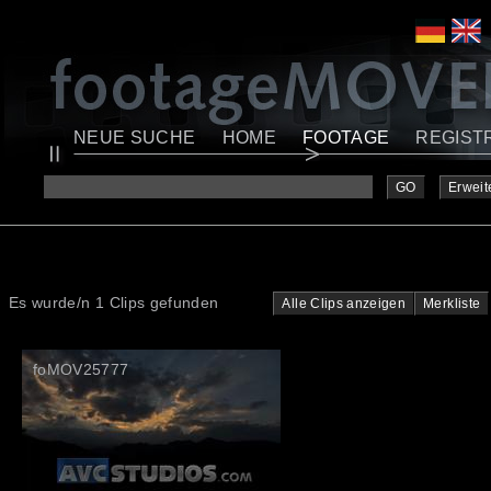
NEUE SUCHE
HOME
FOOTAGE
REGIST
GO
Erweit
Es wurde/n 1 Clips gefunden
Alle Clips anzeigen
Merkliste
foMOV25777