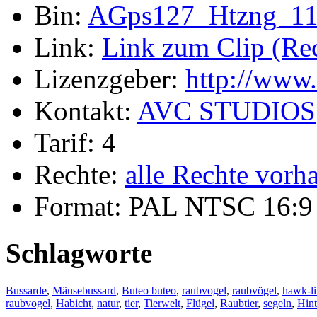
Bin:
AGps127_Htzng_11
Link:
Link zum Clip (Rech
Lizenzgeber:
http://www
Kontakt:
AVC STUDIOS
Tarif: 4
Rechte:
alle Rechte vorh
Format: PAL NTSC 16:9 
Schlagworte
Bussarde
,
Mäusebussard
,
Buteo buteo
,
raubvogel
,
raubvögel
,
hawk-li
raubvogel
,
Habicht
,
natur
,
tier
,
Tierwelt
,
Flügel
,
Raubtier
,
segeln
,
Hint