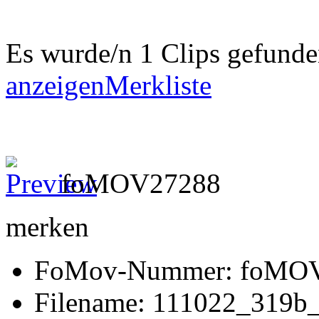
Es wurde/n 1 Clips gefund
anzeigen
Merkliste
foMOV27288
merken
FoMov-Nummer: foMO
Filename: 111022_319b