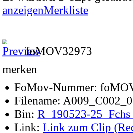
anzeigen
Merkliste
foMOV32973
merken
FoMov-Nummer: foMO
Filename: A009_C002_
Bin:
R_190523-25_Fchs
Link:
Link zum Clip (Rech