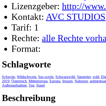
Lizenzgeber:
http://www
Kontakt:
AVC STUDIOS
Tarif: 1
Rechte:
alle Rechte vorh
Format:
Schlagworte
Schwein
,
Wildschwein
,
Sus scrofa
,
Schwarzwild
,
Säugetier
,
wild
,
Eb
2019
,
Österreich
,
Mitteleuropa
,
Europa
,
fressen
,
Nahrung
,
aufmerks
Außenaufnahme
,
Tag
,
Stand
Beschreibung