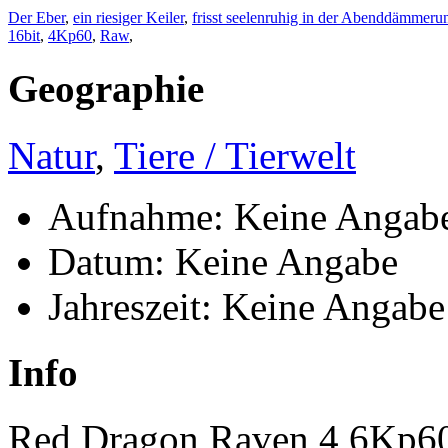
Der Eber
,
ein riesiger Keiler
,
frisst seelenruhig in der Abenddämmer
16bit
,
4Kp60
,
Raw
,
Geographie
Natur
,
Tiere / Tierwelt
Aufnahme: Keine Angab
Datum: Keine Angabe
Jahreszeit: Keine Angabe
Info
Red Dragon Raven 4,6Kp60