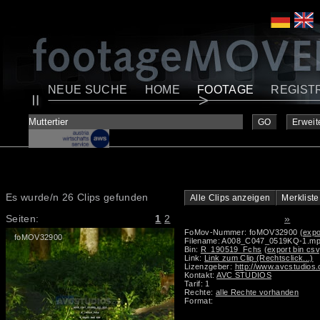
NEUE SUCHE
HOME
FOOTAGE
REGIST
GO
Erweit
Es wurde/n 26 Clips gefunden
Alle Clips anzeigen
Merkliste
Seiten:
1
2
»
FoMov-Nummer: foMOV32900
(expo
foMOV32900
Filename: A008_C047_0519KQ-1.m
Bin:
R_190519_Fchs
(export bin csv
Link:
Link zum Clip (Rechtsclick...)
Lizenzgeber:
http://www.avcstudios
Kontakt:
AVC STUDIOS
Tarif: 1
Rechte:
alle Rechte vorhanden
Format: