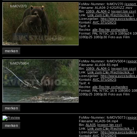
FoMov-Nummer: foMOV270
(export 
foMOV270
Filename: ALA04-2-42GRIZZ.mov
Bin:
1080i_ALA04-2
(export bin csv)
Link:
Link zum Clip (Rechtsclick...)
Lizenzgeber:
http://www.avcstudios
Kontakt:
AVC STUDIOS
Tarif: 4
Rechte:
alle Rechte vorhanden
Format: PAL NTSC 16:9 1080p24 10
1080p25 1080p30 Foto aus Film
merken
FoMov-Nummer: foMOV5004
(expor
foMOV5004
Filename: ALA04-83.mp4
Bin:
1080i_ALA04-1
(export bin csv)
Link:
Link zum Clip (Rechtsclick...)
Lizenzgeber:
http://www.avcstudios
Kontakt:
AVC STUDIOS
Tarif: 4
Rechte:
alle Rechte vorhanden
Format: PAL NTSC 16:9 1080i50 10
1080p25 1080p30 Foto aus Film
merken
FoMov-Nummer: foMOV5073
(expor
Filename: ALA05-04.mp4
Bin:
ALA05
(export bin csv)
merken
Link:
Link zum Clip (Rechtsclick...)
Lizenzgeber:
http://www.avcstudios
Kontakt:
AVC STUDIOS