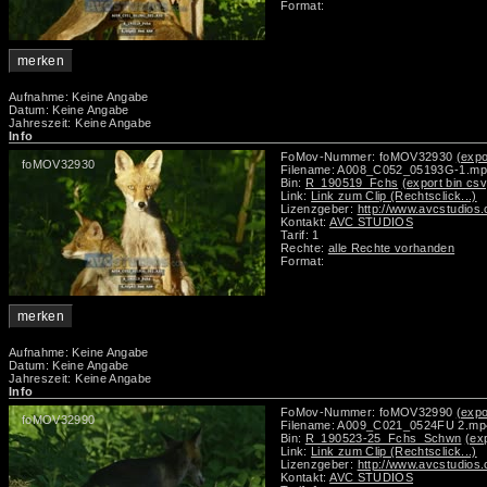
Format:
merken
Aufnahme: Keine Angabe
Datum: Keine Angabe
Jahreszeit: Keine Angabe
Info
FoMov-Nummer: foMOV32930
(expo
foMOV32930
Filename: A008_C052_05193G-1.m
Bin:
R_190519_Fchs
(export bin csv
Link:
Link zum Clip (Rechtsclick...)
Lizenzgeber:
http://www.avcstudios
Kontakt:
AVC STUDIOS
Tarif: 1
Rechte:
alle Rechte vorhanden
Format:
merken
Aufnahme: Keine Angabe
Datum: Keine Angabe
Jahreszeit: Keine Angabe
Info
FoMov-Nummer: foMOV32990
(expo
foMOV32990
Filename: A009_C021_0524FU 2.mp
Bin:
R_190523-25_Fchs_Schwn
(ex
Link:
Link zum Clip (Rechtsclick...)
Lizenzgeber:
http://www.avcstudios
Kontakt:
AVC STUDIOS