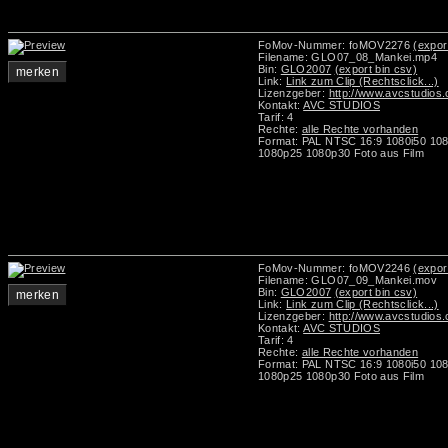
FoMov-Nummer: foMOV2276
(expor
Filename: GLO07_08_Mankei.mp4
Bin:
GLO2007
(export bin csv)
merken
Link:
Link zum Clip (Rechtsclick...)
Lizenzgeber:
http://www.avcstudios
Kontakt:
AVC STUDIOS
Tarif: 4
Rechte:
alle Rechte vorhanden
Format: PAL NTSC 16:9 1080i50 10
1080p25 1080p30 Foto aus Film
FoMov-Nummer: foMOV2246
(expor
Filename: GLO07_09_Mankei.mov
Bin:
GLO2007
(export bin csv)
merken
Link:
Link zum Clip (Rechtsclick...)
Lizenzgeber:
http://www.avcstudios
Kontakt:
AVC STUDIOS
Tarif: 4
Rechte:
alle Rechte vorhanden
Format: PAL NTSC 16:9 1080i50 10
1080p25 1080p30 Foto aus Film