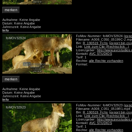
merken
Aufnahme: Keine Angabe
Datum: Keine Angabe
Jahreszeit: Keine Angabe
Info
FoMov-Nummer: foMOV32924
(expo
foMOV32924
Filename: A008_C050_05199C-2.mp
Bin:
R_190519_Fchs
(export bin csv
Link:
Link zum Clip (Rechtsclick...)
Lizenzgeber:
http://www.avcstudios
Kontakt:
AVC STUDIOS
Tarif: 1
Rechte:
alle Rechte vorhanden
Format:
merken
Aufnahme: Keine Angabe
Datum: Keine Angabe
Jahreszeit: Keine Angabe
Info
FoMov-Nummer: foMOV32923
(expo
foMOV32923
Filename: A008_C051_0519R1.mp4
Bin:
R_190519_Fchs
(export bin csv
Link:
Link zum Clip (Rechtsclick...)
Lizenzgeber:
http://www.avcstudios
Kontakt:
AVC STUDIOS
Tarif: 1
Rechte:
alle Rechte vorhanden