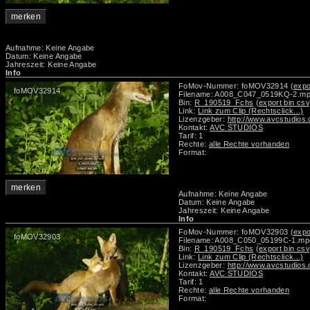
merken
Aufnahme: Keine Angabe
Datum: Keine Angabe
Jahreszeit: Keine Angabe
Info
FoMov-Nummer: foMOV32914
(expo
foMOV32914
Filename: A008_C047_0519KQ-2.m
Bin:
R_190519_Fchs
(export bin csv
Link:
Link zum Clip (Rechtsclick...)
Lizenzgeber:
http://www.avcstudios
Kontakt:
AVC STUDIOS
Tarif: 1
Rechte:
alle Rechte vorhanden
Format:
merken
Aufnahme: Keine Angabe
Datum: Keine Angabe
Jahreszeit: Keine Angabe
Info
FoMov-Nummer: foMOV32903
(expo
foMOV32903
Filename: A008_C050_05199C-1.mp
Bin:
R_190519_Fchs
(export bin csv
Link:
Link zum Clip (Rechtsclick...)
Lizenzgeber:
http://www.avcstudios
Kontakt:
AVC STUDIOS
Tarif: 1
Rechte:
alle Rechte vorhanden
Format: