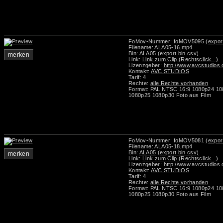
FoMov-Nummer: foMOV5095
(expor
Filename: ALA05-16.mp4
Bin:
ALA05
(export bin csv)
merken
Link:
Link zum Clip (Rechtsclick...)
Lizenzgeber:
http://www.avcstudios
Kontakt:
AVC STUDIOS
Tarif: 4
Rechte:
alle Rechte vorhanden
Format: PAL NTSC 16:9 1080p24 10
1080p25 1080p30 Foto aus Film
FoMov-Nummer: foMOV5081
(expor
Filename: ALA05-18.mp4
Bin:
ALA05
(export bin csv)
merken
Link:
Link zum Clip (Rechtsclick...)
Lizenzgeber:
http://www.avcstudios
Kontakt:
AVC STUDIOS
Tarif: 4
Rechte:
alle Rechte vorhanden
Format: PAL NTSC 16:9 1080p24 10
1080p25 1080p30 Foto aus Film