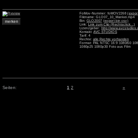
FoMov-Nummer: foMOV2268
(expor
Filename: GLO07_10_Mankei.mp4
Bin:
GLO2007
(export bin csv)
merken
Link:
Link zum Clip (Rechtsclick...)
Lizenzgeber:
http://www.avcstudios
Kontakt:
AVC STUDIOS
Tarif: 4
Rechte:
alle Rechte vorhanden
Format: PAL NTSC 16:9 1080i50 10
1080p25 1080p30 Foto aus Film
Seiten:
1
2
»