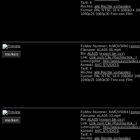
Tarif: 4
Rechte:
alle Rechte vorhanden
Format: PAL NTSC 16:9 1080p24 10
1080p25 1080p30 Foto aus Film
FoMov-Nummer: foMOV5090
(expor
Filename: ALA05-05.mp4
Bin:
ALA05
(export bin csv)
merken
Link:
Link zum Clip (Rechtsclick...)
Lizenzgeber:
http://www.avcstudios
Kontakt:
AVC STUDIOS
Tarif: 4
Rechte:
alle Rechte vorhanden
Format: PAL NTSC 16:9 1080i50 10
1080p25 1080p30 Foto aus Film
FoMov-Nummer: foMOV5084
(expor
Filename: ALA05-13.mp4
Bin:
ALA05
(export bin csv)
merken
Link:
Link zum Clip (Rechtsclick...)
Lizenzgeber:
http://www.avcstudios
Kontakt:
AVC STUDIOS
Tarif: 4
Rechte:
alle Rechte vorhanden