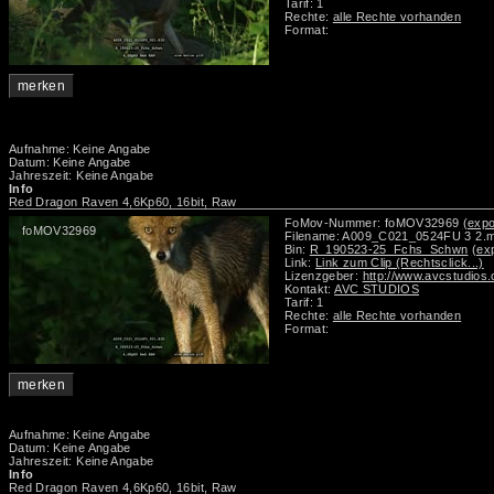
Tarif: 1
Rechte:
alle Rechte vorhanden
Format:
merken
Aufnahme: Keine Angabe
Datum: Keine Angabe
Jahreszeit: Keine Angabe
Info
Red Dragon Raven 4,6Kp60, 16bit, Raw
FoMov-Nummer: foMOV32969
(expo
foMOV32969
Filename: A009_C021_0524FU 3 2.
Bin:
R_190523-25_Fchs_Schwn
(ex
Link:
Link zum Clip (Rechtsclick...)
Lizenzgeber:
http://www.avcstudios
Kontakt:
AVC STUDIOS
Tarif: 1
Rechte:
alle Rechte vorhanden
Format:
merken
Aufnahme: Keine Angabe
Datum: Keine Angabe
Jahreszeit: Keine Angabe
Info
Red Dragon Raven 4,6Kp60, 16bit, Raw