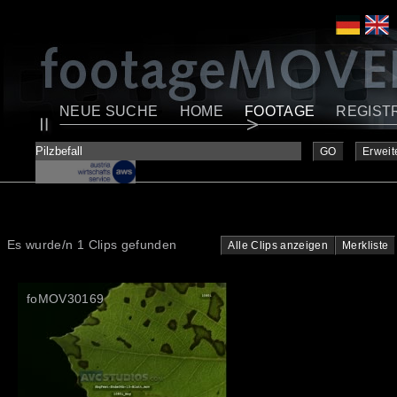
NEUE SUCHE
HOME
FOOTAGE
REGIST
GO
Erweit
Es wurde/n 1 Clips gefunden
Alle Clips anzeigen
Merkliste
foMOV30169