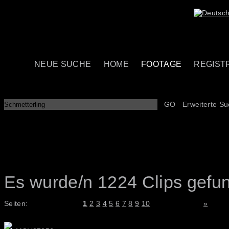
NEUE SUCHE
HOME
FOOTAGE
REGIST
GO
Erweiterte S
Es wurde/n 1224 Clips gefu
Seiten:
1
2
3
4
5
6
7
8
9
10
»