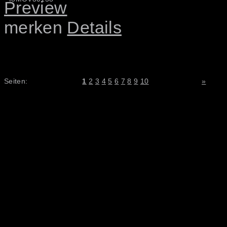
merken
Details
Seiten:
1
2
3
4
5
6
7
8
9
10
»