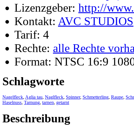
Lizenzgeber:
http://www
Kontakt:
AVC STUDIOS
Tarif: 4
Rechte:
alle Rechte vorh
Format: NTSC 16:9 108
Schlagworte
Nagelfleck
,
Aglia tau
,
Naglfleck
,
Spinner
,
Schmetterling
,
Raupe
,
Schm
Haselnuss
,
Tarnung
,
tarnen
,
getarnt
Beschreibung