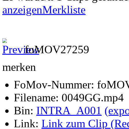
anzeigen
Merkliste
foMOV27259
merken
FoMov-Nummer: foMO
Filename: 0049GG.mp4
Bin:
INTRA_A001
(expo
Link:
Link zum Clip (Rech