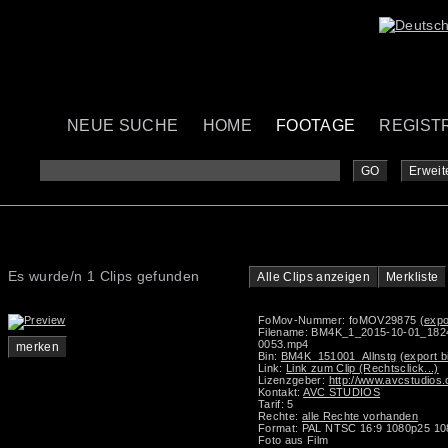
NEUE SUCHE
HOME
FOOTAGE
REGIST
GO
Erweit
Es wurde/n 1 Clips gefunden
Alle Clips anzeigen
Merkliste
FoMov-Nummer: foMOV29875
(expo
Filename: BM4K_1_2015-10-01_18
0053.mp4
merken
Bin:
BM4K_151001_Allnstg
(export b
Link:
Link zum Clip (Rechtsclick...)
Lizenzgeber:
http://www.avcstudios
Kontakt:
AVC STUDIOS
Tarif: 5
Rechte:
alle Rechte vorhanden
Format: PAL NTSC 16:9 1080p25 10
Foto aus Film