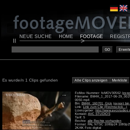
NEUE SUCHE
HOME
FOOTAGE
REGIST
GO
Erweit
Es wurde/n 1 Clips gefunden
Alle Clips anzeigen
Merkliste
FoMov-Nummer: foMOV30562
(expo
foMOV30562
Filename: BM4K_1_2017-06-29_00
0050.mp4
Bin:
BM4K_160701_Glck
(export bin
Link:
Link zum Clip (Rechtsclick...)
Lizenzgeber:
http://www.avcstudios
Kontakt:
AVC STUDIOS
Tarif: 5
Rechte:
alle Rechte vorhanden
Format: PAL NTSC 1080p24 1080p2
2K/4K Foto digital