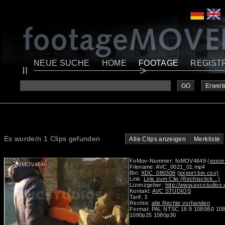
NEUE SUCHE
HOME
FOOTAGE
REGIST
GO
Erweit
Es wurde/n 1 Clips gefunden
Alle Clips anzeigen
Merkliste
FoMov-Nummer: foMOV4649
(expor
foMOV4649
Filename: AVC_0021_01.mp4
Bin:
XDC_080306
(export bin csv)
Link:
Link zum Clip (Rechtsclick...)
Lizenzgeber:
http://www.avcstudios
Kontakt:
AVC STUDIOS
Tarif: 3
Rechte:
alle Rechte vorhanden
Format: PAL NTSC 16:9 1080i50 10
1080p25 1080p30